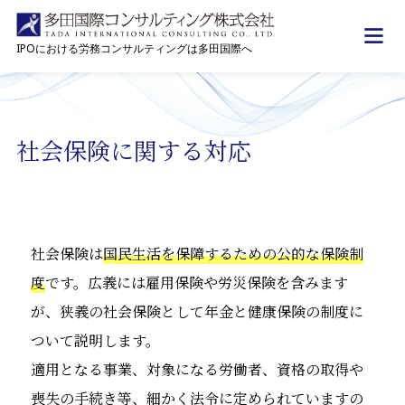
IPOにおける労務コンサルティングは多田国際へ
トップ
上場企業として遵守すべき内容
IPO準備企業労務サポート
社会保険
社会保険に関する対応
社会保険は
国民生活を保障するための公的な保険制
度
です。広義には雇用保険や労災保険を含みます
が、狭義の社会保険として年金と健康保険の制度に
ついて説明します。
適用となる事業、対象になる労働者、資格の取得や
喪失の手続き等、細かく法令に定められていますの