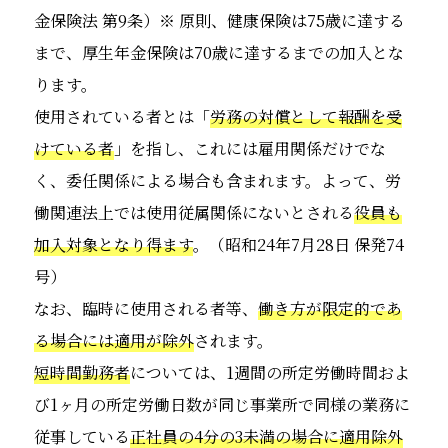
金保険法 第9条）※ 原則、健康保険は75歳に達する
まで、厚生年金保険は70歳に達するまでの加入とな
ります。
使用されている者とは「
労務の対償として報酬を受
けている者
」を指し、これには雇用関係だけでな
く、委任関係による場合も含まれます。よって、労
働関連法上では使用従属関係にないとされる
役員も
加入対象となり得ます
。（昭和24年7月28日 保発74
号）
なお、臨時に使用される者等、
働き方が限定的であ
る場合には適用が除外
されます。
短時間勤務者
については、1週間の所定労働時間およ
び1ヶ月の所定労働日数が同じ事業所で同様の業務に
従事している
正社員の4分の3未満の場合に適用除外