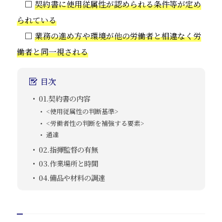
□
契約書に使用従属性が認められる条件等が定め
られている
□
業務の進め方や環境が他の労働者と相違なく労
働者と同一視される
目次
01.契約書の内容
<使用従属性の判断基準>
<労働者性の判断を補強する要素>
通達
02.指揮監督の有無
03.作業場所と時間
04.備品や材料の調達