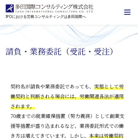
IPOにおける労務コンサルティングは多田国際へ
トップ
上場企業として遵守すべき内容
IPO準備企業労務サポート
請負・業
請負・業務委託（受託・受注）
契約名が請負や業務委託であっても、
実態として労
働契約と判断される場合には、労働関連各法が適用
されます。
70歳までの就業確保措置（努力義務）として創業支
援等措置が盛り込まれるなど、業務委託形式での働
き方は増えてきています。しかし、
本来は労働契約