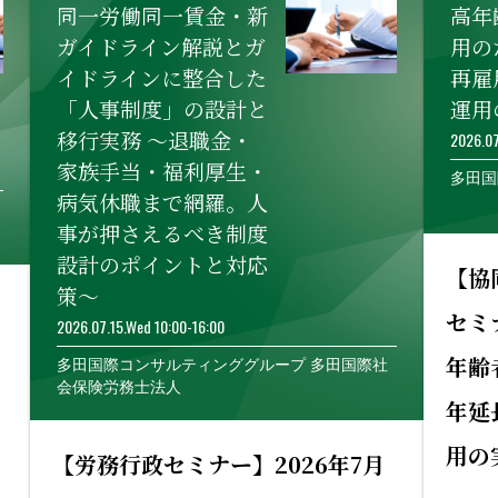
同一労働同一賃金・新
高年
ガイドライン解説とガ
用の
イドラインに整合した
再雇
「人事制度」の設計と
運用
移行実務 ～退職金・
2026.07
家族手当・福利厚生・
多田国
病気休職まで網羅。人
事が押さえるべき制度
設計のポイントと対応
【協
策～
セミ
2026.07.15.Wed 10:00-16:00
年齢
多田国際コンサルティンググループ 多田国際社
会保険労務士法人
年延
用の
【労務行政セミナー】2026年7月