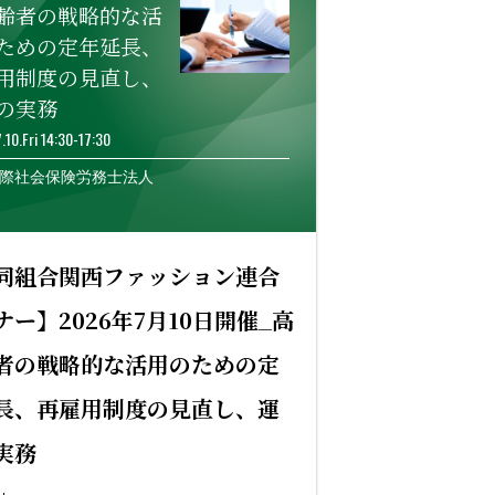
齢者の戦略的な活
ための定年延長、
用制度の見直し、
の実務
.10.Fri 14:30-17:30
際社会保険労務士法人
同組合関西ファッション連合
ナー】2026年7月10日開催_高
者の戦略的な活用のための定
長、再雇用制度の見直し、運
実務