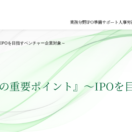
業務分野
IPO準備サポート
人事労
IPOを目指すベンチャー企業対象～
理の重要ポイント』～IPOを